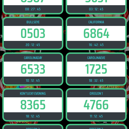
08 : 27 : 45
03 : 12 : 45
BULLSEYE
CALIFORNIA
0503
6864
20 : 12 : 45
16 : 42 : 45
CAROLINADAY
CAROLINAEVE
6533
1725
10 : 12 : 45
18 : 32 : 45
KENTUCKY EVENING
OREGON 1
8365
4766
18 : 12 : 45
11 : 12 : 45