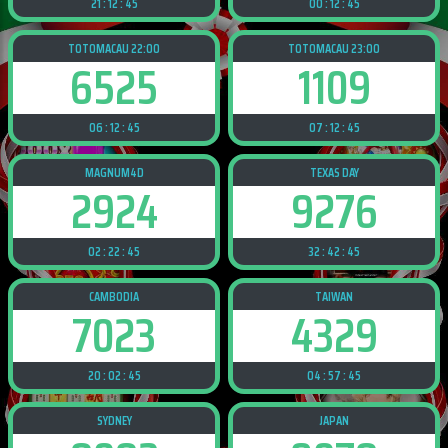
21 : 12 : 45
00 : 12 : 45
TOTOMACAU 22:00
TOTOMACAU 23:00
6525
1109
06 : 12 : 45
07 : 12 : 45
MAGNUM4D
TEXAS DAY
2924
9276
02 : 22 : 45
32 : 42 : 45
CAMBODIA
TAIWAN
7023
4329
20 : 02 : 45
04 : 57 : 45
SYDNEY
JAPAN