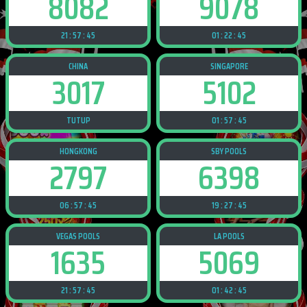
8082
9078
21 : 57 : 45
01 : 22 : 45
CHINA
SINGAPORE
3017
5102
TUTUP
01 : 57 : 45
HONGKONG
SBY POOLS
2797
6398
06 : 57 : 45
19 : 27 : 45
VEGAS POOLS
LA POOLS
1635
5069
21 : 57 : 45
01 : 42 : 45