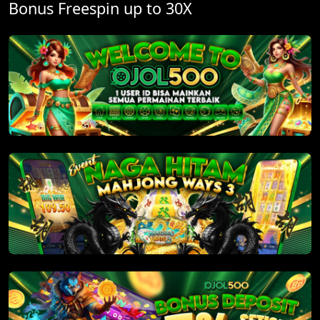
Bonus Freespin up to 30X