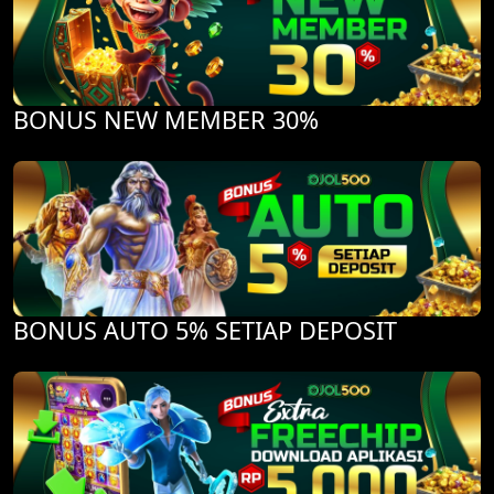
BONUS NEW MEMBER 30%
BONUS AUTO 5% SETIAP DEPOSIT