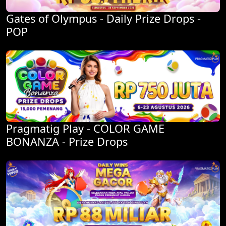
Gates of Olympus - Daily Prize Drops -
POP
Pragmatig Play - COLOR GAME
BONANZA - Prize Drops