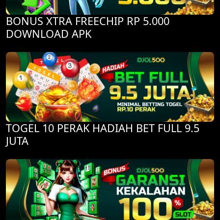
BONUS XTRA FREECHIP RP 5.000
DOWNLOAD APK
TOGEL 10 PERAK HADIAH BET FULL 9.5
JUTA