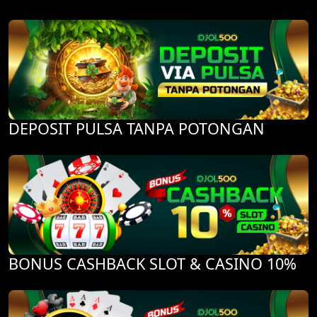
DEPOSIT PULSA TANPA POTONGAN
BONUS CASHBACK SLOT & CASINO 10%