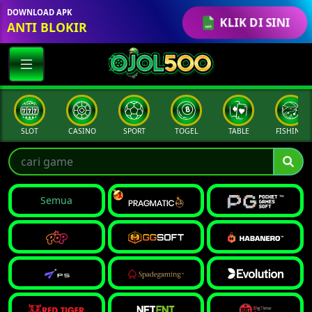
DOWNLOAD APK
KLIK DI SINI
ANTI BLOKIR
SLOT
CASINO
SPORT
TOGEL
TABLE
FISHING
Semua